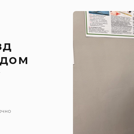
зд
 дом
т
очно