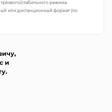
трезвого/стабильного режима.
ный или дистанционный формат (по
вичу,
с и
у.