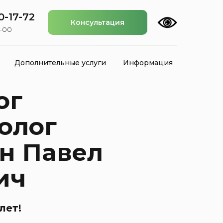
0-17-72
Консультация
2-00
Дополнительные услуги
Информация
ог
олог
н Павел
ич
лет!