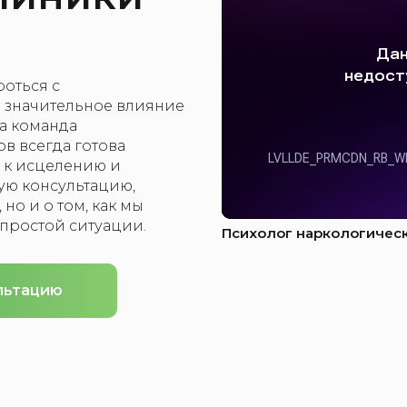
оться с
ь значительное влияние
а команда
 всегда готова
и к исцелению и
ую консультацию,
 но и о том, как мы
простой ситуации.
Психолог наркологичес
льтацию