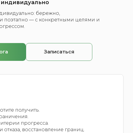
я индивидуально
ндивидуально: бережно,
 поэтапно — с конкретными целями и
огрессом.
ога
Записаться
хотите получить.
граничения.
ритерии прогресса.
 отказа, восстановление границ.