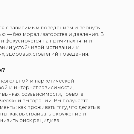
ся с зависимым поведением и вернуть
ю — без морализаторства и давления. В
и фокусируется на причинах тяги и
ании устойчивой мотивации и
х, здоровых стратегий поведения.
я?
когольной и наркотической
вой и интернет‑зависимости,
вычках, созависимости, тревоге,
челях» и выгорании. Вы получаете
енты: как проживать тягу, что делать в
ты, как выстраивать окружение и
снизить риск рецидива.