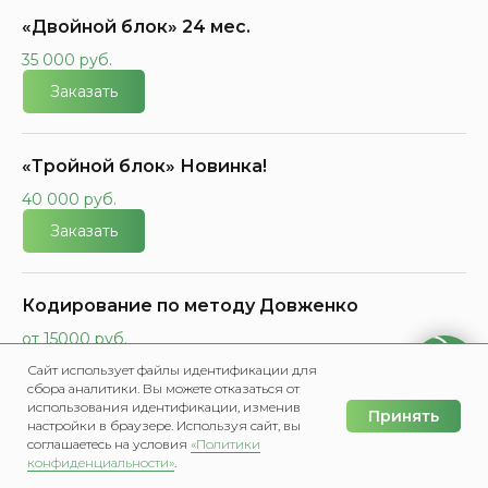
«Двойной блок» 24 мес.
35 000 руб.
Заказать
«Тройной блок» Новинка!
40 000 руб.
Заказать
Кодирование по методу Довженко
от 15000 руб.
Заказать
Сайт использует файлы идентификации для
сбора аналитики. Вы можете отказаться от
использования идентификации, изменив
Принять
настройки в браузере. Используя сайт, вы
Психологическое кодирование от
соглашаетесь на условия
«Политики
конфиденциальности»
.
алкоголизма
Главная
Меню
Написать в Мах
Позвонить