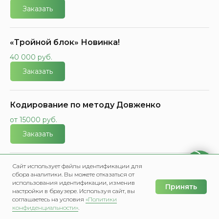
Заказать
«Тройной блок» Новинка!
40 000 руб.
Заказать
Кодирование по методу Довженко
от 15000 руб.
Заказать
Сайт использует файлы идентификации для
Психологическое кодирование от
сбора аналитики. Вы можете отказаться от
алкоголизма
использования идентификации, изменив
Принять
настройки в браузере. Используя сайт, вы
от 15000 руб.
соглашаетесь на условия
«Политики
Заказать
конфиденциальности»
.
Главная
Меню
Написать в Мах
Позвонить