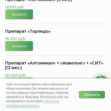
16000 руб.
Заказать
Препарат «Торпедо»
18 000 руб.
Заказать
Препарат «Алгоминал» + «Аквилонг» + «СИТ»
(12 мес.)
20 000 руб.
Заказать
Сайт использует файлы идентификации для
сбора аналитики. Вы можете отказаться от
использования идентификации, изменив
Принять
настройки в браузере. Используя сайт, вы
«Двойной блок» 12 мес.
соглашаетесь на условия
«Политики
конфиденциальности»
.
Главная
Меню
Написать в Мах
Позвонить
35 000 руб.