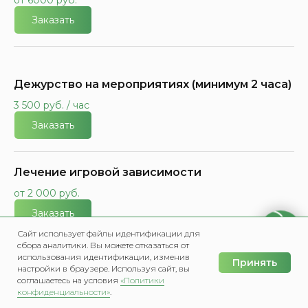
от 6000 руб.
Заказать
Дежурство на мероприятиях (минимум 2 часа)
3 500 руб. / час
Заказать
Лечение игровой зависимости
от 2 000 руб.
Заказать
Сайт использует файлы идентификации для
сбора аналитики. Вы можете отказаться от
использования идентификации, изменив
Лечение токсикомании
Принять
настройки в браузере. Используя сайт, вы
соглашаетесь на условия
«Политики
от 2 000 руб.
конфиденциальности»
.
Главная
Меню
Написать в Мах
Позвонить
Заказать