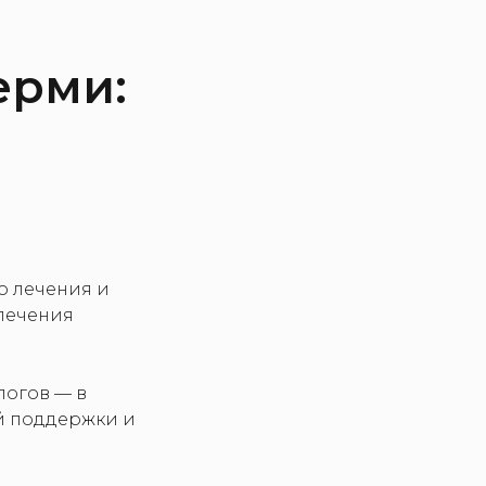
ерми:
о лечения и
лечения
логов — в
й поддержки и