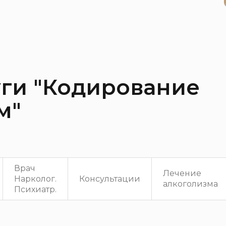
уги "Кодирование
м"
Врач
Лечение
Нарколог.
Консультации
алкоголизма
Психиатр.