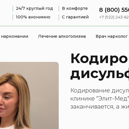
24/7 круглый год
В комфорте
8 (800) 55
100% анонимно
С гарантией
+7 (922) 243-6
 наркомании
Лечение алкоголизма
Врач нарколог
Кодиро
дисуль
Кодирование дисул
клинике "Элит-Мед"
заканчивается, а ж